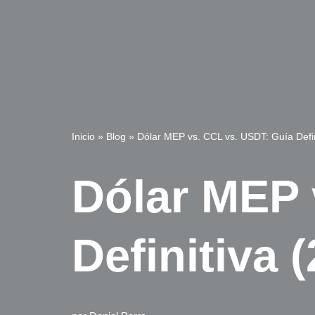
Inicio
»
Blog
»
Dólar MEP vs. CCL vs. USDT: Guía Defin
Dólar MEP 
Definitiva 