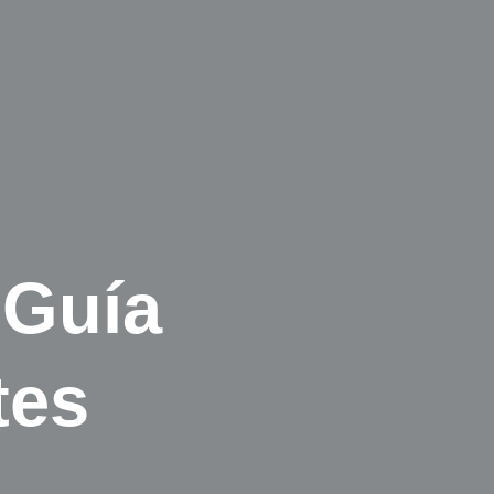
 Guía
tes