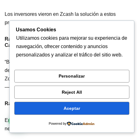
Los inversores vieron en Zcash la solución a estos
problemas.
Usamos Cookies
Utilizamos cookies para mejorar su experiencia de
Razón 2: Vulnerabilidad de Bitcoin a Análisis de
Cadena
navegación, ofrecer contenido y anuncios
personalizados y analizar el tráfico del sitio web.
“Bitcoin es seudoanónimo, pero la tecnología de análisis
de cadena puede llevar a la identificación de los usuarios.
Personalizar
Zcash ofrece lo que Bitcoin nunca pudo: privacidad real.”
— Observatorio Blockchain Privacidad 2025
Reject All
Razón 3: Adopción Institucional Creciente
Aceptar
En 2025, instituciones financieras reconocieron la
Powered by
necesidad de: