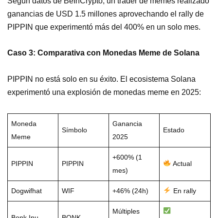
Según datos de BeInCrypto, un trader de memes realizado
ganancias de USD 1.5 millones aprovechando el rally de
PIPPIN que experimentó más del 400% en un solo mes.
Caso 3: Comparativa con Monedas Meme de Solana
PIPPIN no está solo en su éxito. El ecosistema Solana
experimentó una explosión de monedas meme en 2025:
Moneda
Ganancia
Símbolo
Estado
Meme
2025
+600% (1
PIPPIN
PIPPIN
Actual
mes)
Dogwifhat
WIF
+46% (24h)
En rally
Múltiples
Bonk Inu
BONK