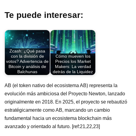
Te puede interesar:
Zcash: ¿Qué pasa
con la división de
Cómo mueven los
votos? Advertencia de
Precios los Market
Bitcoin y análisis de
Makers: La verdad
Balchunas
detrás de la Liquidez
AB (el token nativo del ecosistema AB) representa la
evolución más ambiciosa del Proyecto Newton, lanzado
originalmente en 2018. En 2025, el proyecto se rebautizó
estratégicamente como AB, marcando un cambio
fundamental hacia un ecosistema blockchain más
avanzado y orientado al futuro. [ref:21,22,23]