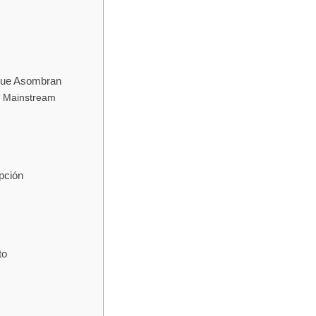
que Asombran
l Mainstream
pción
to