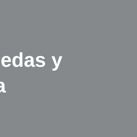
nedas y
a