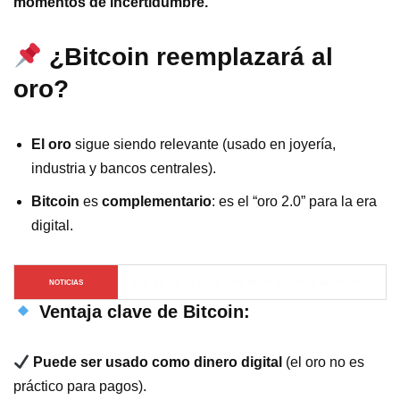
momentos de incertidumbre.
¿Bitcoin reemplazará al
oro?
El oro
sigue siendo relevante (usado en joyería,
industria y bancos centrales).
Bitcoin
es
complementario
: es el “oro 2.0” para la era
digital.
¿Cuál es el mayor riesgo al comprar USDT? Cuidado con 
NOTICIAS
tus fondos
Ventaja clave de Bitcoin:
Puede ser usado como dinero digital
(el oro no es
práctico para pagos).