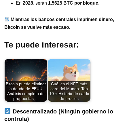
En
2028
, serán
1,5625 BTC por bloque
.
Mientras los bancos centrales imprimen dinero,
Bitcoin se vuelve más escaso.
Te puede interesar:
Bitcoin puede eliminar
Cuál es el NFT más
la deuda de EEUU:
caro del Mundo: Top
Análisis completo de
10 + Historia de caída
propuestas,…
de precios
Descentralizado (Ningún gobierno lo
controla)