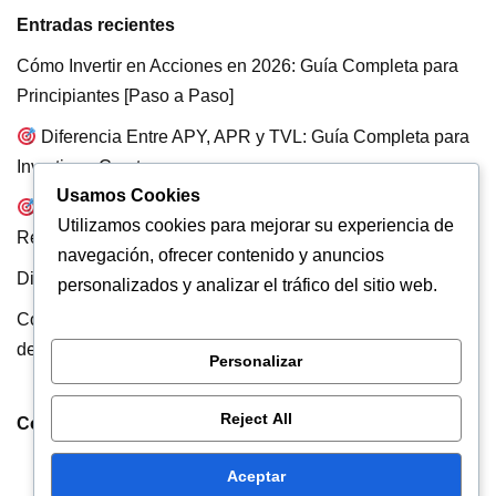
Entradas recientes
Cómo Invertir en Acciones en 2026: Guía Completa para
Principiantes [Paso a Paso]
Diferencia Entre APY, APR y TVL: Guía Completa para
Invertir en Crypto
Usamos Cookies
Staking de Bitcoin: Guía Completa para Generar
Utilizamos cookies para mejorar su experiencia de
Rendimientos con BTC
navegación, ofrecer contenido y anuncios
Diferencia Entre Carry Trade y Yield Farming
personalizados y analizar el tráfico del sitio web.
Cómo mueven los Precios los Market Makers: La verdad
detrás de la Liquidez
Personalizar
Reject All
Comentarios recientes
Aceptar