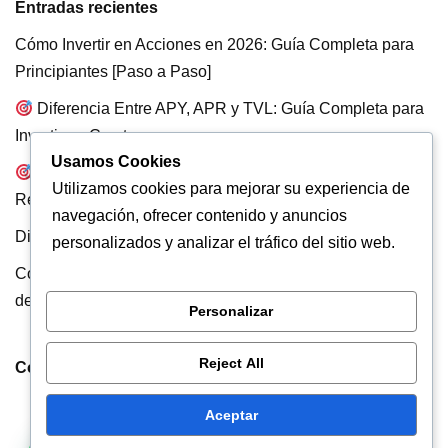
Entradas recientes
Cómo Invertir en Acciones en 2026: Guía Completa para
Principiantes [Paso a Paso]
Diferencia Entre APY, APR y TVL: Guía Completa para
Invertir en Crypto
Usamos Cookies
Staking de Bitcoin: Guía Completa para Generar
Utilizamos cookies para mejorar su experiencia de
Rendimientos con BTC
navegación, ofrecer contenido y anuncios
Diferencia Entre Carry Trade y Yield Farming
personalizados y analizar el tráfico del sitio web.
Cómo mueven los Precios los Market Makers: La verdad
detrás de la Liquidez
Personalizar
Reject All
Comentarios recientes
Aceptar