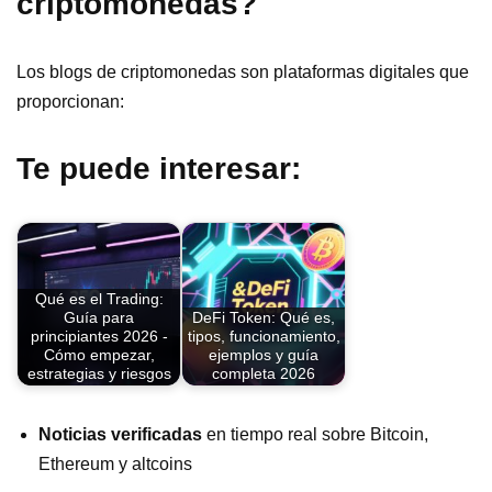
criptomonedas?
Los blogs de criptomonedas son plataformas digitales que
proporcionan:
Te puede interesar:
Qué es el Trading:
Guía para
DeFi Token: Qué es,
principiantes 2026 -
tipos, funcionamiento,
Cómo empezar,
ejemplos y guía
estrategias y riesgos
completa 2026
Noticias verificadas
en tiempo real sobre Bitcoin,
Ethereum y altcoins