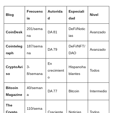
Frecuenc
Autorida
Especiali
Blog
Nivel
ia
d
dad
201/sema
DeFi/Notic
CoinDesk
DA 81
Avanzado
na
ias
Cointeleg
187/sema
DeFi/NFT/
DA 79
Avanzado
raph
na
DAO
En
CryptoAvi
3-
Hispanoha
crecimient
Todos
so
8/semana
blantes
o
Bitcoin
40/seman
DA 77
Bitcoin
Intermedio
Magazine
a
The
110/sema
Crypto
Creciente
Noticias
Todos