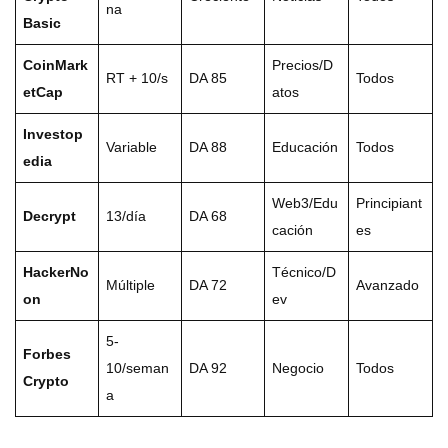
na
Basic
CoinMark
Precios/D
RT + 10/s
DA 85
Todos
etCap
atos
Investop
Variable
DA 88
Educación
Todos
edia
Web3/Edu
Principiant
Decrypt
13/día
DA 68
cación
es
HackerNo
Técnico/D
Múltiple
DA 72
Avanzado
on
ev
5-
Forbes
10/seman
DA 92
Negocio
Todos
Crypto
a