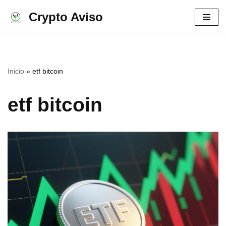
Crypto Aviso
Ir
al
contenido
Inicio
»
etf bitcoin
etf bitcoin