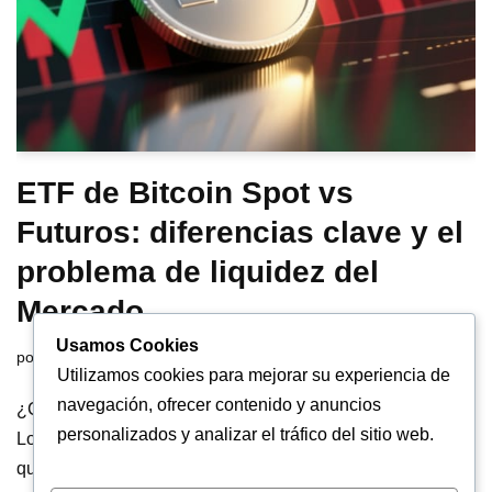
ETF de Bitcoin Spot vs
Futuros: diferencias clave y el
problema de liquidez del
Mercado
Usamos Cookies
por
Daniel Parra
Utilizamos cookies para mejorar su experiencia de
navegación, ofrecer contenido y anuncios
¿Cuál es la diferencia entre ETF spot y futuros de Bitcoin?
personalizados y analizar el tráfico del sitio web.
Los ETF spot compran y custodian Bitcoin real, mientras
que los ETF de futuros solo operan contratos derivados sin