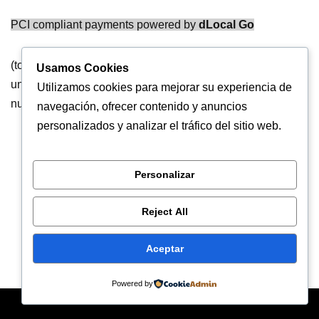
PCI compliant payments powered by
dLocal Go
(toca el botón “iniciar el pago” y sigue los pasos, te pedirá
Usamos Cookies
un email donde te enviaremos el acceso al grupo desde
Utilizamos cookies para mejorar su experiencia de
nuestra dirección oficial
consultas@cryptoaviso.com
).
navegación, ofrecer contenido y anuncios
personalizados y analizar el tráfico del sitio web.
Personalizar
Reject All
Aceptar
Powered by
Neve
| Creado por
WordPress